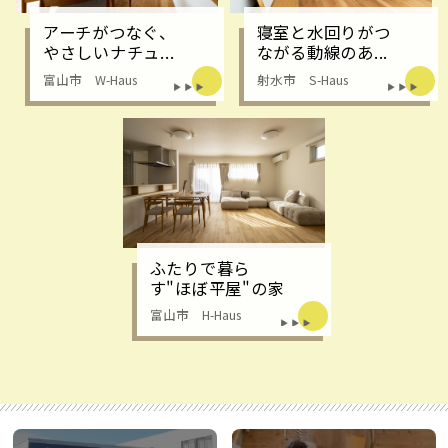
アーチがつなぐ、
寝室と水回りがつ
やさしいナチュ...
ながる動線のあ...
富山市 W-Haus
射水市 S-Haus
ふたりで暮ら
す"ほぼ平屋"の家
富山市 H-Haus