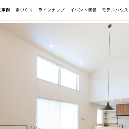
工事例
家づくり
ラインナップ
イベント情報
モデルハウス
デザイン・素材
フルオーダー
空港モデル
(注文住宅)
品質・性能
布瀬本町モデ
セミオーダー
(規格住宅)
保証 / メンテナンス
モデル販売
MAGHAUSの
リノベーション
家づくりの流れ