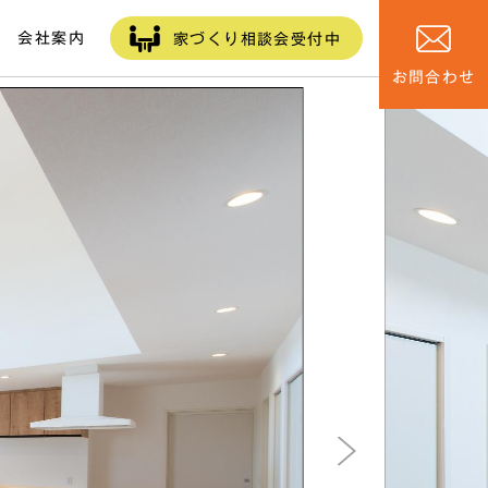
営業時間 / 10:00〜18:00 定休日 無休
会社案内
家づくり相談会受付中
お問合わせ
会社概要
ル
家づくり
お役立ちブログ
スタッフブログ
オーナーズクラブ
リクルート
プライバシー
ポリシー