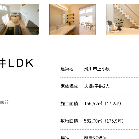
井LDK
建築地
滑川市上小泉
家族構成
夫婦/子供2人
洗面台
施工面積
156,52㎡（47,2坪）
敷地面積
582,70㎡（175,9坪）
構造
耐震SE構法